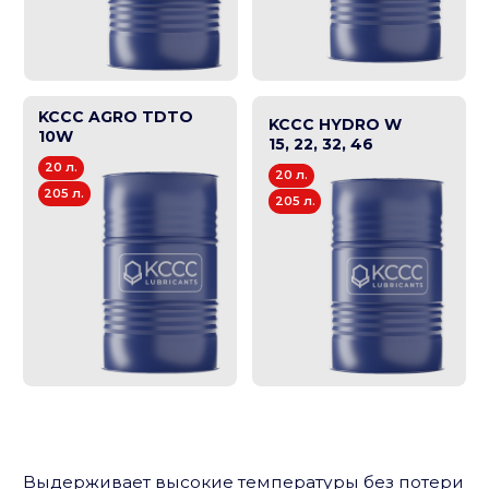
Выдерживает высокие температуры без потери
своих смазывающих свойств. Стабильность
вязкости обеспечивает плавное переключение
передач и предотвращает излишнее трение
и износ. Превосходные смазывающие
и антиокислительные свойства увеличивают
срок службы трансмиссии. Соответствие
национальным и международным стандартам.
Рекомендуется обратиться к руководству
пользователя или в авторизованный сервис
для получения рекомендаций по выбору
жидкости для конкретной трансмиссии.
Моторные масла для легковых автомобилей
Моторные масла для грузовых автомобилей